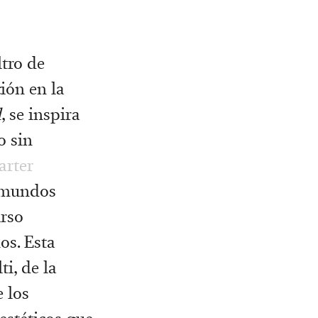
ltro de
ión en la
d
, se inspira
o sin
arter
r mundos
urso
os. Esta
i, de la
 los