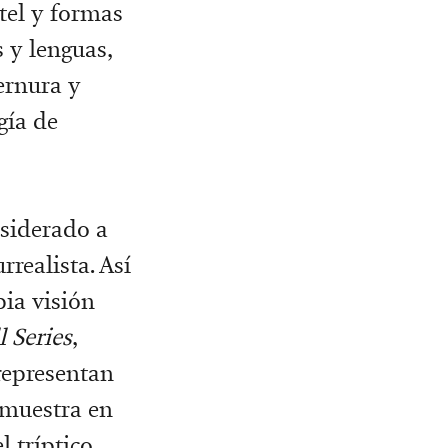
stel y formas
 y lenguas,
ernura y
gía de
nsiderado a
realista. Así
pia visión
 Series
,
epresentan
 muestra en
l tríptico