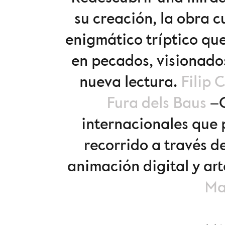
su creación, la obra c
enigmático tríptico que
en pecados, visionado
nueva lectura.
Filip 
Fura dels Baus
–C
internacionales que 
recorrido a través de
animación digital y art
Ma