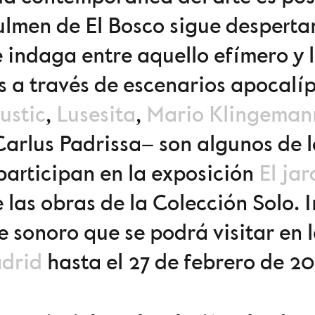
ulmen de El Bosco sigue desperta
 indaga entre aquello efímero y 
s a través de escenarios apocalíp
Custic
,
Lusesita
,
Mario Klingeman
arlus Padrissa– son algunos de l
participan en la exposición
El jar
 las obras de la Colección Solo. In
e sonoro que se podrá visitar en
drid
hasta el 27 de febrero de 20