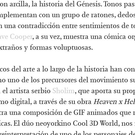
on arcilla, la historia del Génesis. Tonos pa
mplementan con un grupo de ratones, dedos
 una contradicción entre sentimientos de t
ve Cooper
, a su vez, muestra una cómica or
xtraños y formas voluptuosas.
cos del arte a lo largo de la historia han co
o uno de los precursores del movimiento sur
 el artista serbio
Sholim
, que aporta su pro
mo digital, a través de su obra
Heaven x Hell
ra una composición de GIF animados que r
icas. El dúo neoyorkino Cool 3D World, nos
reinterpretación de uno de los personajes de