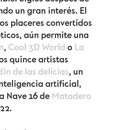
ndo un gran interés. El
los placeres convertidos
ticos, aún permite una
n
,
Cool 3D World
o
La
os quince artistas
dín de las delicias
, un
teligencia artificial,
 la Nave 16 de
Matadero
22.