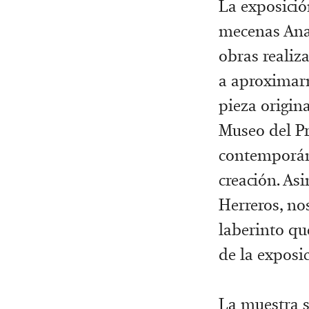
La exposició
mecenas Ana
obras realiza
a aproximarn
pieza origin
Museo del P
contemporáne
creación. As
Herreros, no
laberinto qu
de la exposic
La muestra s