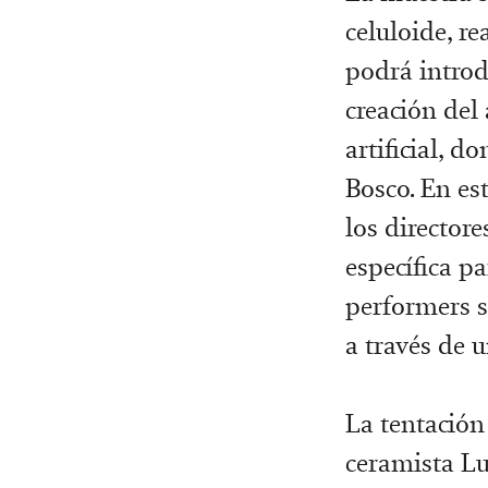
celuloide, re
podrá introd
creación del
artificial, d
Bosco. En es
los director
específica p
performers s
a través de
La tentación
ceramista Lu