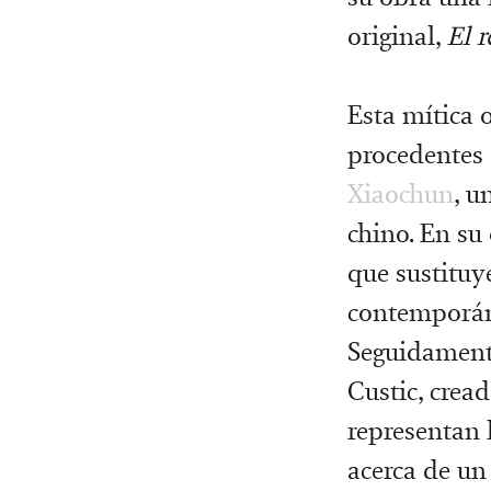
original,
El r
Esta mítica 
procedentes 
Xiaochun
, u
chino. En su
que sustituy
contemporáne
Seguidamente
Custic, crea
representan 
acerca de un