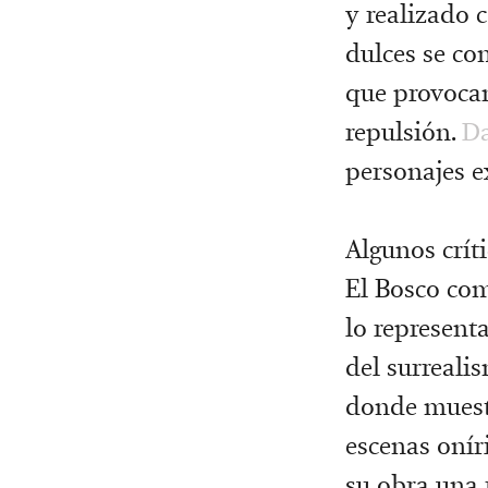
y realizado c
dulces se co
que provocan
repulsión.
Da
personajes e
Algunos críti
El Bosco com
lo representa
del surrealis
donde muest
escenas onír
su obra una 