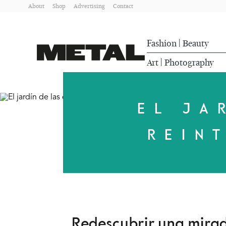
About
Shop
Advertising
Contact
Fashion
Beauty
|
Art
Photography
|
EL JA
REIN
Redescubrir una mirad