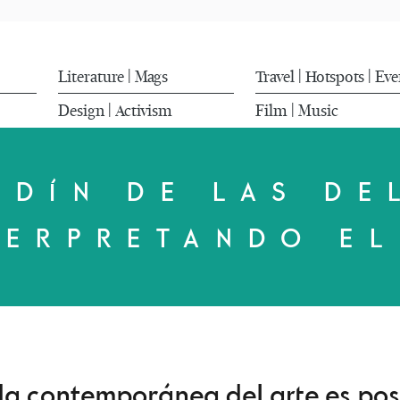
Literature
Mags
Travel
Hotspots
Eve
|
|
|
Design
Activism
Film
Music
|
|
RDÍN DE LAS DE
TERPRETANDO EL
a contemporánea del arte es posi