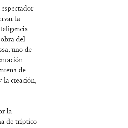
l espectador
rvar la
teligencia
 obra del
ssa, uno de
entación
intena de
 la creación,
or la
a de tríptico