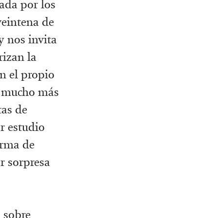
ada por los
eintena de
y nos invita
rizan la
n el propio
a mucho más
tas de
r estudio
orma de
or sorpresa
 sobre