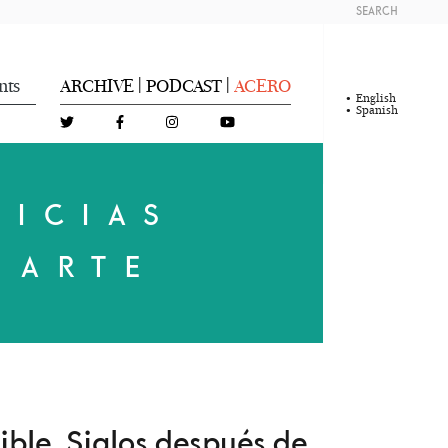
SEARCH
nts
ARCHIVE
PODCAST
ACERO
|
|
English
Spanish
LICIAS
 ARTE
ble. Siglos después de