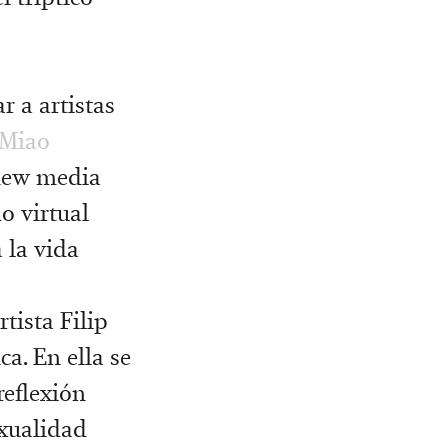
r a artistas
Miao
 new media
o virtual
 la vida
artista Filip
a. En ella se
reflexión
exualidad