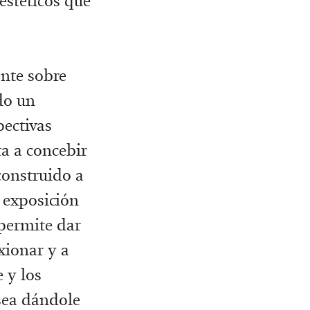
estéticos que
ente sobre
do un
pectivas
ta a concebir
construido a
a exposición
permite dar
xionar y a
 y los
 sea dándole