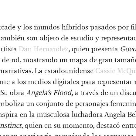
arcade y los mundos híbridos pasados por fi
también son objeto de estudio y representac
artista
Dan Hernandez
, quien presenta
Goe
s de rol, mostrando un mapa de gran tamañ
 narrativas. La estadounidense
Cassie McQu
rre a los medios digitales para representa
. Su obra
Angela’s Flood
, a través de un disc
imboliza un conjunto de personajes femenin
inspira en la musculosa luchadora Angela Belt
nstinct
, quien en su momento, destacó entre