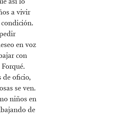
e así lo
os a vivir
 condición.
pedir
deseo en voz
bajar con
 Forqué.
de oficio,
osas se ven.
omo niños en
rabajando de