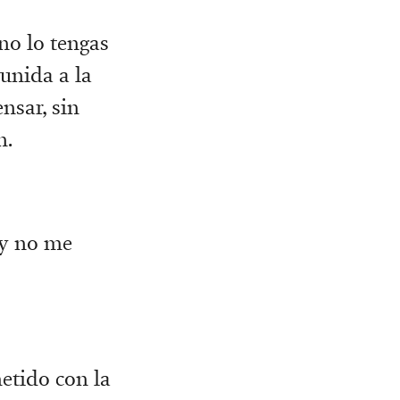
no lo tengas
 unida a la
nsar, sin
n.
 y no me
etido con la