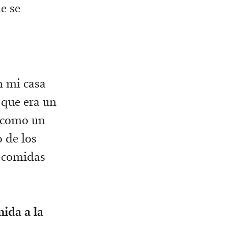
e se
n mi casa
 que era un
a como un
 de los
s comidas
nida a la