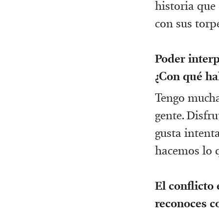
historia que
con sus torpe
Poder interp
¿Con qué hab
Tengo mucha 
gente. Disfr
gusta inten
hacemos lo 
El conflicto
reconoces c