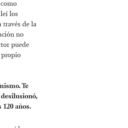
o como
leí los
 través de la
ación no
actor puede
 propio
mismo. Te
 desilusionó,
s 120 años.