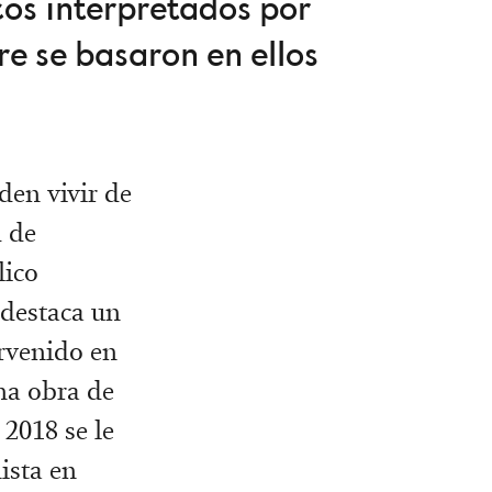
cos interpretados por
e se basaron en ellos
den vivir de
d de
lico
 destaca un
ervenido en
una obra de
 2018 se le
ista en