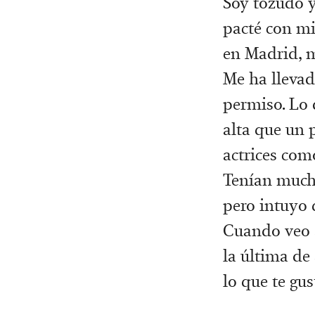
Soy tozudo y
pacté con mi
en Madrid, m
Me ha llevad
permiso. Lo 
alta que un 
actrices com
Tenían mucha
pero intuyo 
Cuando veo a
la última de
lo que te gus