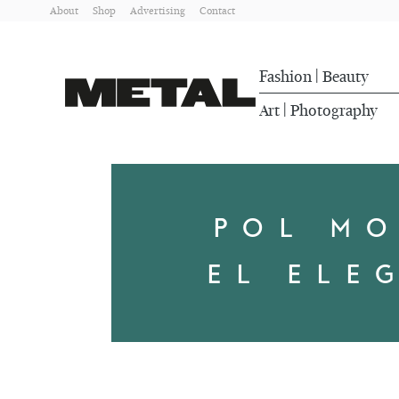
About
Shop
Advertising
Contact
Fashion
Beauty
|
Art
Photography
|
POL M
EL ELE