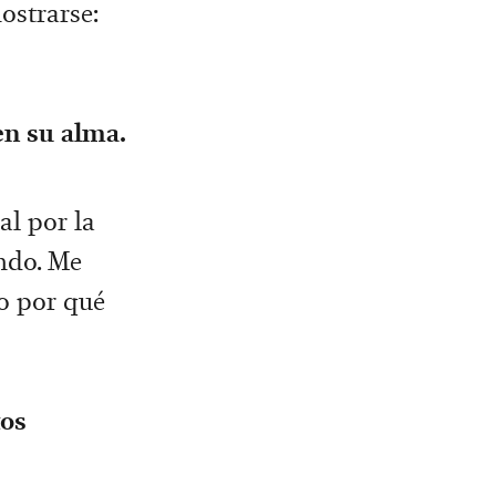
ostrarse:
en su alma.
l por la
ndo. Me
o por qué
tos