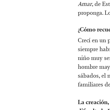
Amar
, de Es
proponga. Lo
¿Cómo recue
Crecí en un 
siempre habí
niño muy sen
hombre mayor
sábados, el 
familiares d
La creación,