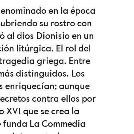
a denominado en la época
 cubriendo su rostro con
ó al dios Dionisio en un
n litúrgica. El rol del
 tragedia griega. Entre
 más distinguidos. Los
os enriquecían; aunque
cretos contra ellos por
o XVI que se crea la
se funda La Commedia