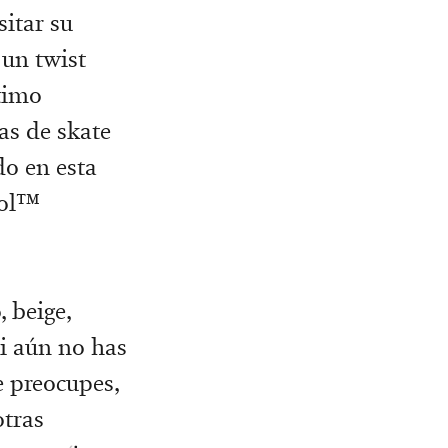
sitar su
 un twist
ltimo
as de skate
o en esta
ool™
 beige,
si aún no has
e preocupes,
otras