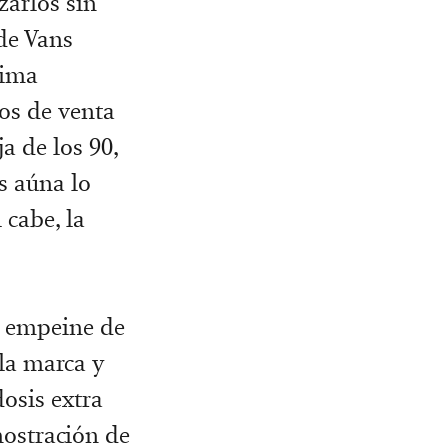
zarlos sin
 de Vans
tima
tos de venta
ja de los 90,
s aúna lo
 cabe, la
n empeine de
 la marca y
osis extra
ostración de