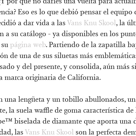
¿Y por qué no darles una vuelta para actuali
encia? Eso es lo que debió pensar el equipo
cidió a dar vida a las
Vans Knu Skool
, la úl
n a su catálogo - ya disponibles en los pun
 su
página web
. Partiendo de la zapatilla ba
ión de una de sus siluetas más emblemática
sado y del presente, y consolida, aún más si
la marca originaria de California.
 una lengüeta y un tobillo abullonados, u
te, la suela waffle de goma característica de
pe™ biselada de diamante que aporta una d
dad, las
Vans Knu Skool
son la perfecta dem