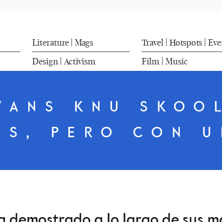
Literature
Mags
Travel
Hotspots
Eve
|
|
|
Design
Activism
Film
Music
|
|
VANS KNU SKOO
OS, PERO CON U
 demostrado a lo largo de sus m