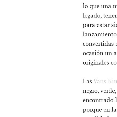
lo que una m
legado, tener
para estar s
lanzamiento 
convertidas 
ocasión un a
originales co
Las
Vans Kn
negro, verde,
encontrado l
porque en la