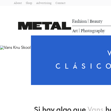
About
Shop
Advertising
Contact
Fashion
Beauty
|
Art
Photography
|
CLÁSIC
Si hay algo que
Vans
ha