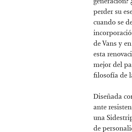
generación? 
perder su es
cuando se de
incorporació
de Vans y en
esta renovac
mejor del pa
filosofía de 
Diseñada con
ante resisten
una Sidestri
de personali