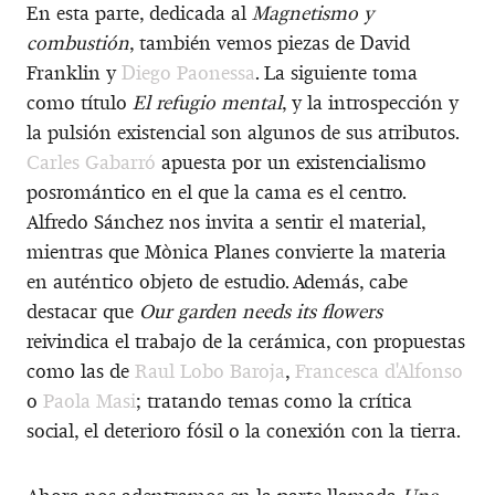
En esta parte, dedicada al
Magnetismo y
combustión
, también vemos piezas de David
Franklin y
Diego Paonessa
. La siguiente toma
como título
El refugio mental
, y la introspección y
la pulsión existencial son algunos de sus atributos.
Carles Gabarró
apuesta por un existencialismo
posromántico en el que la cama es el centro.
Alfredo Sánchez nos invita a sentir el material,
mientras que Mònica Planes convierte la materia
en auténtico objeto de estudio. Además, cabe
destacar que
Our garden needs its flowers
reivindica el trabajo de la cerámica, con propuestas
como las de
Raul Lobo Baroja
,
Francesca d'Alfonso
o
Paola Masi
; tratando temas como la crítica
social, el deterioro fósil o la conexión con la tierra.