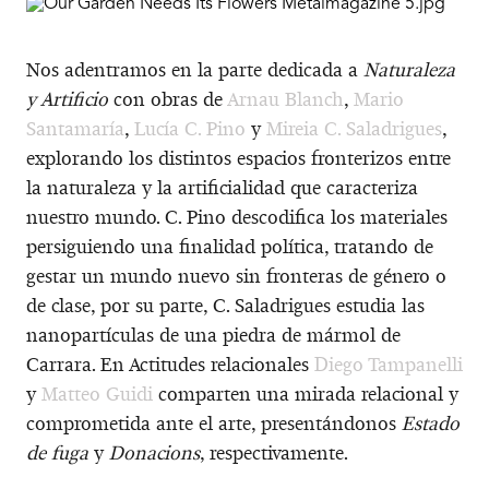
Nos adentramos en la parte dedicada a
Naturaleza
y Artificio
con obras de
Arnau Blanch
,
Mario
Santamaría
,
Lucía C. Pino
y
Mireia C. Saladrigues
,
explorando los distintos espacios fronterizos entre
la naturaleza y la artificialidad que caracteriza
nuestro mundo. C. Pino descodifica los materiales
persiguiendo una finalidad política, tratando de
gestar un mundo nuevo sin fronteras de género o
de clase, por su parte, C. Saladrigues estudia las
nanopartículas de una piedra de mármol de
Carrara. En Actitudes relacionales
Diego Tampanelli
y
Matteo Guidi
comparten una mirada relacional y
comprometida ante el arte, presentándonos
Estado
de fuga
y
Donacions
, respectivamente.