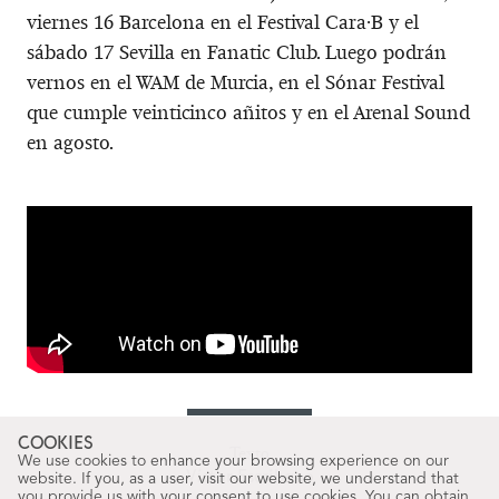
viernes 16 Barcelona en el Festival Cara·B y el
sábado 17 Sevilla en Fanatic Club. Luego podrán
vernos en el WAM de Murcia, en el Sónar Festival
que cumple veinticinco añitos y en el Arenal Sound
en agosto.
COOKIES
Texto
We use cookies to enhance your browsing experience on our
Víctor Escribano
website. If you, as a user, visit our website, we understand that
you provide us with your consent to use cookies. You can obtain