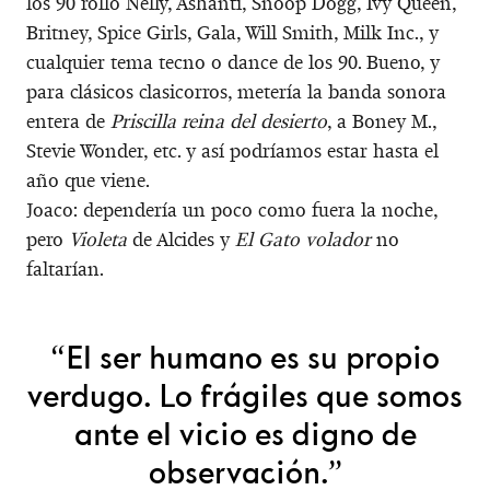
los 90 rollo Nelly, Ashanti, Snoop Dogg, Ivy Queen,
Britney, Spice Girls, Gala, Will Smith, Milk Inc., y
cualquier tema tecno o dance de los 90. Bueno, y
para clásicos clasicorros, metería la banda sonora
entera de
Priscilla reina del desierto
, a Boney M.,
Stevie Wonder, etc. y así podríamos estar hasta el
año que viene.
Joaco: dependería un poco como fuera la noche,
pero
Violeta
de Alcides y
El Gato volador
no
faltarían.
“El ser humano es su propio
verdugo. Lo frágiles que somos
ante el vicio es digno de
observación.”