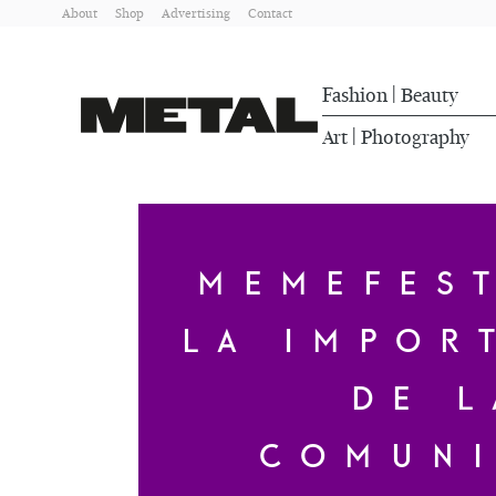
About
Shop
Advertising
Contact
Fashion
Beauty
|
Art
Photography
|
MEMEFES
LA IMPOR
DE L
COMUN