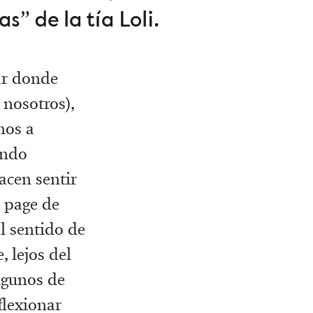
s” de la tía Loli.
gar donde
nosotros),
mos a
ando
cen sentir
 page de
l sentido de
, lejos del
algunos de
flexionar