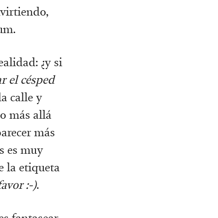
virtiendo,
um.
alidad: ¿y si
r el césped
la calle y
o más allá
parecer más
ts es muy
e la etiqueta
avor :-)
.
es fantasear