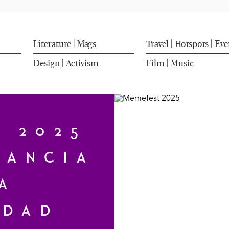
Literature
Mags
Travel
Hotspots
Eve
|
|
|
Design
Activism
Film
Music
|
|
T 2025
TANCIA
A
IDAD