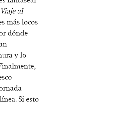
Viaje al
es más locos
por dónde
an
nura y lo
 Finalmente,
esco
jornada
ínea. Si esto