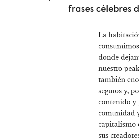
frases célebres d
La habitació
consumimos m
donde dejamo
nuestro peak
también enc
seguros y, p
contenido y 
comunidad y d
capitalismo d
sus creadore