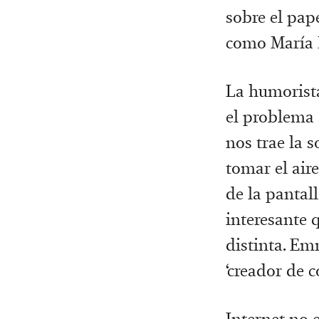
sobre el pape
como María B
La humorista 
el problema 
nos trae la s
tomar el air
de la pantal
interesante 
distinta. Emm
‘creador de 
Internet no 