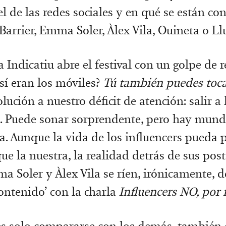
l de las redes sociales y en qué se están con
arrier, Emma Soler, Àlex Vila, Ouineta o Ll
Indicatiu abre el festival con un golpe de re
sí eran los móviles?
Tú también puedes toca
olución a nuestro déficit de atención: salir a 
e. Puede sonar sorprendente, pero hay mund
la. Aunque la vida de los influencers pueda 
que la nuestra, la realidad detrás de sus pos
a Soler y Àlex Vila se ríen, irónicamente, d
contenido’ con la charla
Influencers NO, por f
es solo compararse con los demás, también 