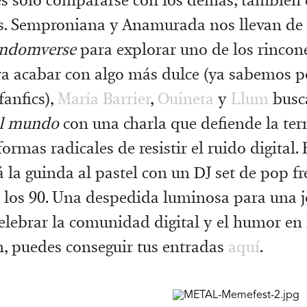
as. Semproniana y Anamurada nos llevan de
fandomverse
para explorar uno de los rincon
ara acabar con algo más dulce (ya sabemos 
fanfics),
María Barrier
,
Ouineta
y
Llum
busc
al mundo
con una charla que defiende la ter
rmas radicales de resistir el ruido digital.
la guinda al pastel con un DJ set de pop fr
 los 90. Una despedida luminosa para una 
elebrar la comunidad digital y el humor en l
n, puedes conseguir tus entradas
aquí
.