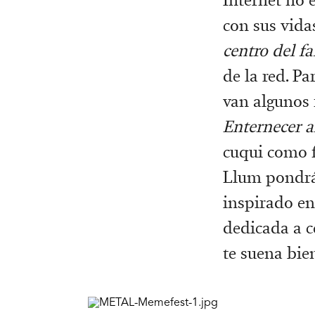
con sus vid
centro del 
de la red. P
van algunos 
Enternecer 
cuqui como fo
Llum pondrá 
inspirado en
dedicada a c
te suena bie