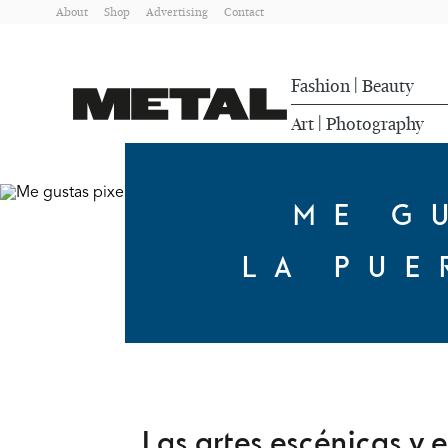
About
Shop
Advertising
Contact
Fashion
Beauty
|
Art
Photography
|
ME G
LA PUE
Las artes escénicas y 