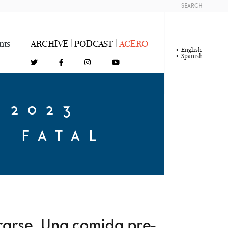
SEARCH
nts
ARCHIVE
PODCAST
ACERO
|
|
English
Spanish
 2023
O FATAL
trarse. Una comida pre-