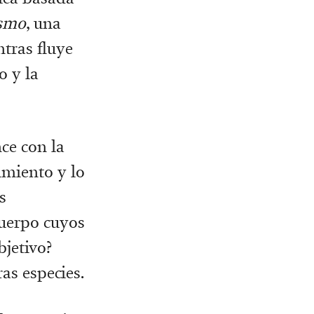
ismo
, una
ntras fluye
o y la
ce con la
imiento y lo
s
cuerpo cuyos
bjetivo?
ras especies.