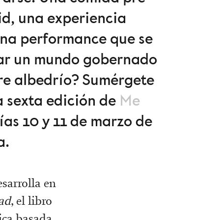
d, una experiencia
 una performance que se
orar un mundo gobernado
ibre albedrío? Sumérgete
a sexta edición de
Me
ías 10 y 11 de marzo de
a.
esarrolla en
tad
, el libro
ica basada