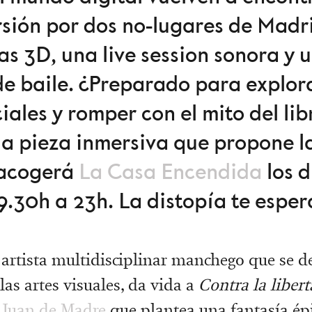
sión por dos no-lugares de Madri
s 3D, una live session sonora y
 de baile. ¿Preparado para expl
iciales y romper con el mito del l
 la pieza inmersiva que propone l
 acogerá
La Casa Encendida
los d
9.30h a 23h. La distopía te esper
, artista multidisciplinar manchego que se d
las artes visuales, da vida a
Contra la liber
o
Juan de Madre
que plantea una fantasía ép