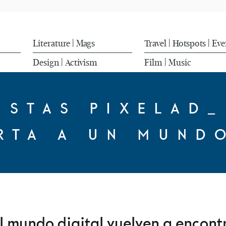
Literature
Mags
Travel
Hotspots
Eve
|
|
|
Design
Activism
Film
Music
|
|
USTAS PIXELAD_
RTA A UN MUND
el mundo digital vuelven a encon