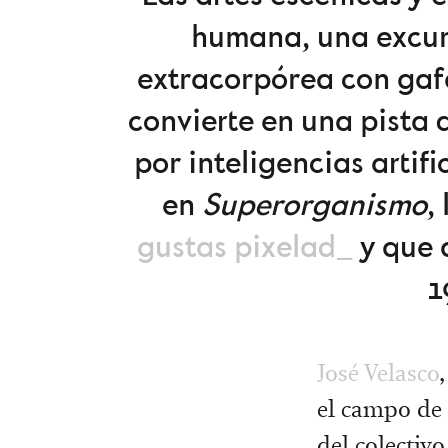
humana, una excur
extracorpórea con gafa
convierte en una pista
por inteligencias artif
en
Superorganismo
,
gustas pixelad_
y que
1
José Velasco
el campo de 
del colectiv