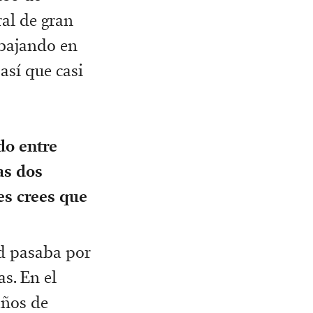
ral de gran
abajando en
así que casi
do entre
as dos
es crees que
ad pasaba por
s. En el
años de