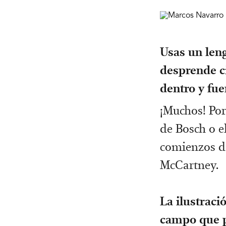
Usas un leng
desprende ci
dentro y fue
¡Muchos! Por 
de Bosch o e
comienzos de
McCartney.
La ilustració
campo que pe