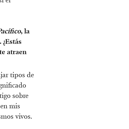
acífico
, la
 ¿Estás
te atraen
ar tipos de
gnificado
tigo sobre
 en mis
smos vivos.