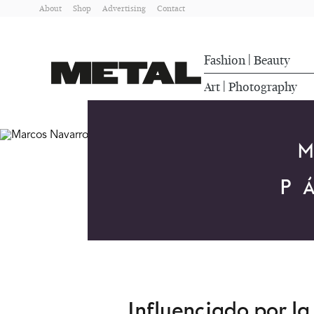
About
Shop
Advertising
Contact
Fashion
Beauty
|
Art
Photography
|
P
Influenciado por la