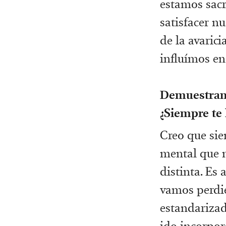
estamos sacr
satisfacer n
de la avaric
influímos en
Demuestran u
¿Siempre te 
Creo que sie
mental que m
distinta. Es
vamos perdie
estandarizad
ido incorpor