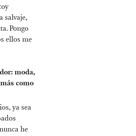
toy
 salvaje,
ta. Pongo
os ellos me
ador: moda,
te más como
os, ya sea
pados
 nunca he