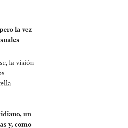
pero la vez
isuales
se, la visión
os
ella
tidiano, un
nas y, como