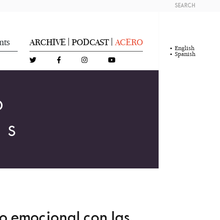
SEARCH
nts
ARCHIVE
PODCAST
ACERO
|
|
English
Spanish
O
ES
lo emocional con las