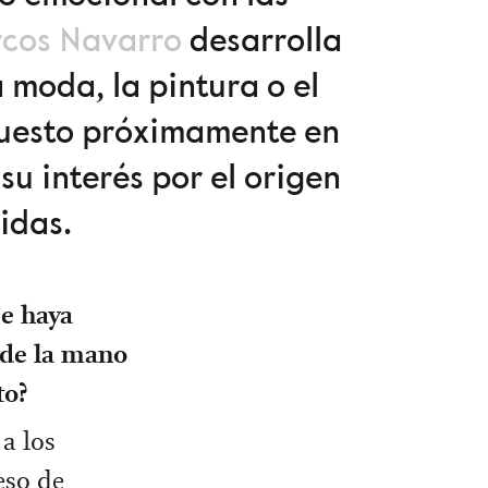
cos Navarro
desarrolla
 moda, la pintura o el
puesto próximamente en
su interés por el origen
idas.
e haya
 de la mano
to?
a los
eso de