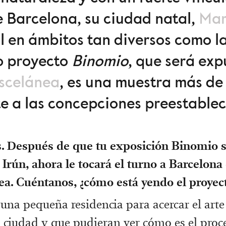
 Barcelona, su ciudad natal,
Mar
l en ámbitos tan diversos como la
vo proyecto
Binomio
, que será ex
scelánea
, es una muestra más de 
te a las concepciones preestablec
. Después de que tu exposición Binomio s
Irún, ahora le tocará el turno a Barcelona
ea. Cuéntanos, ¿cómo está yendo el proyec
 una pequeña residencia para acercar el arte 
a ciudad y que pudieran ver cómo es el proc