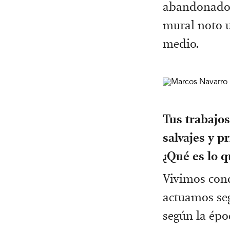
abandonado m
mural noto u
medio.
Tus trabajos
salvajes y p
¿Qué es lo q
Vivimos cond
actuamos seg
según la époc