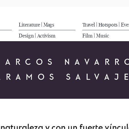
Literature
Mags
Travel
Hotspots
Eve
|
|
|
Design
Activism
Film
Music
|
|
MARCOS NAVARR
ÁRAMOS SALVAJ
 naturaleza y con un fuerte víncu