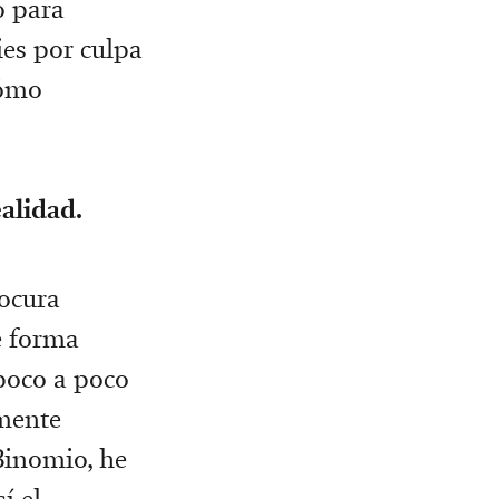
o para
ies por culpa
cómo
alidad.
locura
e forma
poco a poco
lmente
Binomio, he
í el