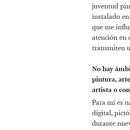
juventud pin
instalado en
que me influ
atención en 
transmiten 
No hay ámbit
pintura, art
artista o co
Para mí es n
digital, pic
durante nuev