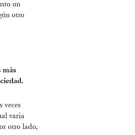
into un
gún otro
es más
ociedad.
s veces
al varia
or otro lado,