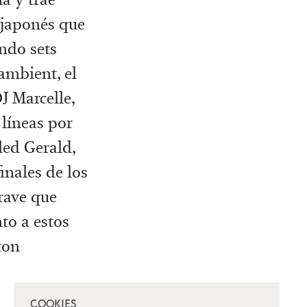
a japonés que
endo sets
ambient, el
J Marcelle,
 líneas por
led Gerald,
inales de los
 rave que
to a estos
ton
COOKIES