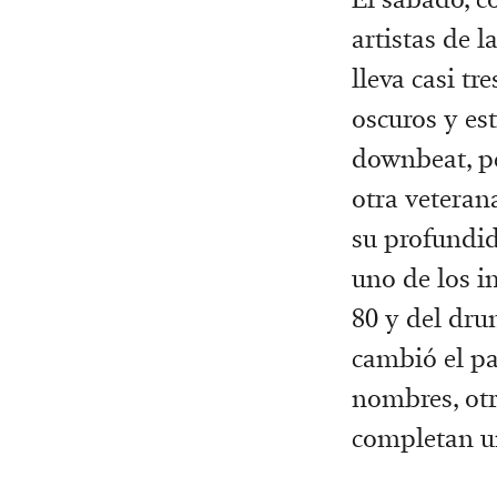
artistas de l
lleva casi t
oscuros y es
downbeat, pe
otra veterana
su profundid
uno de los i
80 y del dru
cambió el pa
nombres, otr
completan un