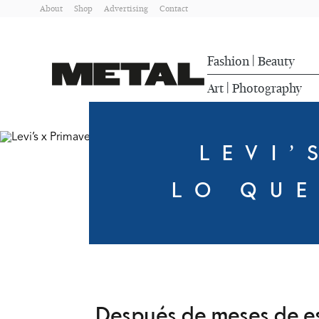
About
Shop
Advertising
Contact
Fashion
Beauty
|
Art
Photography
|
LEVI’
LO QUE
Después de meses de es