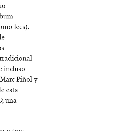
úo
álbum
omo lees).
de
os
tradicional
e incluso
Marc Piñol y
de esta
O
, una
na y trae