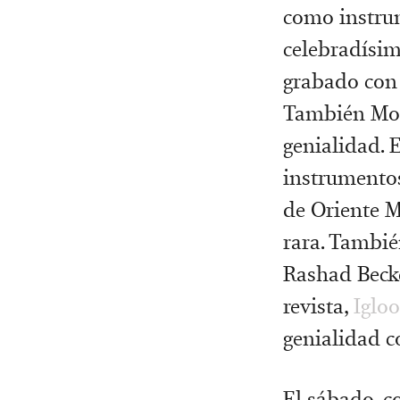
como instrum
celebradísi
grabado con 
También Moh
genialidad. E
instrumentos
de Oriente M
rara. Tambi
Rashad Becker
revista,
Iglo
genialidad 
El sábado, co