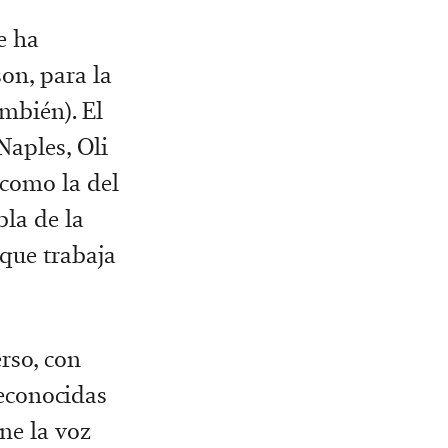
e ha
on, para la
mbién). El
Naples, Oli
como la del
la de la
 que trabaja
rso, con
reconocidas
ne la voz