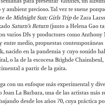
s semanas para presentar
Vanities
, un álbum
o y ambient precioso. Tal vez te suene porqu
te de
Midnight Sun: Girls Trip
de Zara Larss
ixado
Saturn’s Return
(junto a Helena Gao ta
con varios DJs y productores como Anthony 
y entre medio, propuestas contemporáneas 
, nacido en la pandemia y cuyo sonido hab
ital, o la de la escocesa Brìghde Chaimbeul,
imental a partir de la gaita.
lega con un enfoque más experimental y dive
o Joan La Barbara, una de las artistas más 
abajando desde los años 70, cuya práctica po