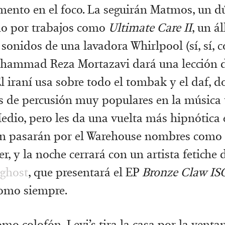
ento en el foco. La seguirán Matmos, un d
mo por trabajos como
Ultimate Care II
, un 
sonidos de una lavadora Whirlpool (sí, sí, c
ammad Reza Mortazavi dará una lección 
l iraní usa sobre todo el tombak y el daf, d
 de percusión muy populares en la música 
edio, pero les da una vuelta más hipnótica 
én pasarán por el Warehouse nombres como 
, y la noche cerrará con un artista fetiche 
oghost
, que presentará el EP
Bronze Claw IS
como siempre.
mo colofón, Levi’s tira la casa por la venta