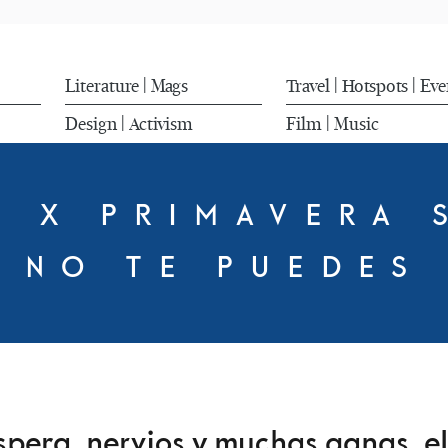
Literature
Mags
Travel
Hotspots
Eve
|
|
|
Design
Activism
Film
Music
|
|
S X PRIMAVERA
 NO TE PUEDES
pera, nervios y muchas ganas, e