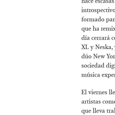
hace escasa
introspectiv
formado par
que ha rem
día cerrará 
XL y Neska, 
dúo New York
sociedad dig
música exper
El viernes l
artistas com
que lleva tr