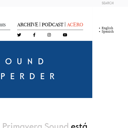
SEARCH
nts
ARCHIVE
PODCAST
ACERO
|
|
English
Spanish
 SOUND
 PERDER
l
Primavera Sound
está,