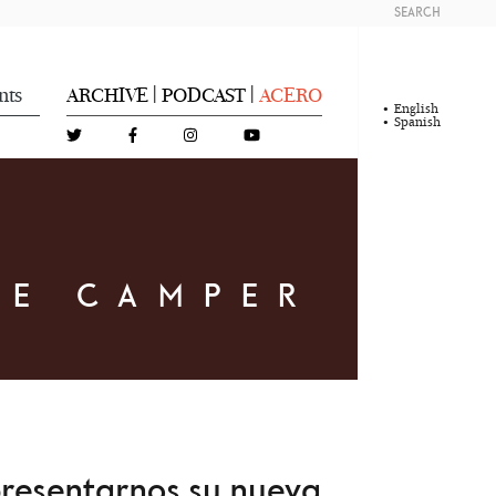
SEARCH
nts
ARCHIVE
PODCAST
ACERO
|
|
English
Spanish
DE CAMPER
presentarnos su nueva