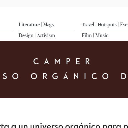
Literature
Mags
Travel
Hotspots
Eve
|
|
|
Design
Activism
Film
Music
|
|
CAMPER
RSO ORGÁNICO 
ta a un universo orgánico para 