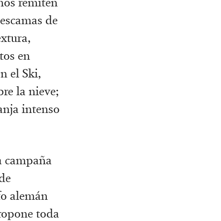
nos remiten
a escamas de
xtura,
tos en
 el Ski,
re la nieve;
anja intenso
ra campaña
 de
afo alemán
propone toda