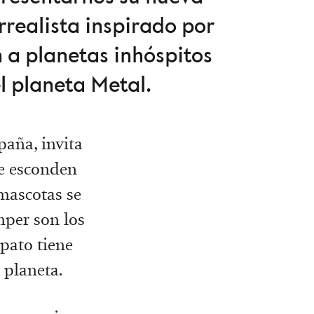
realista inspirado por
n a planetas inhóspitos
l planeta Metal.
aña, invita
se esconden
 mascotas se
mper son los
pato tiene
 planeta.