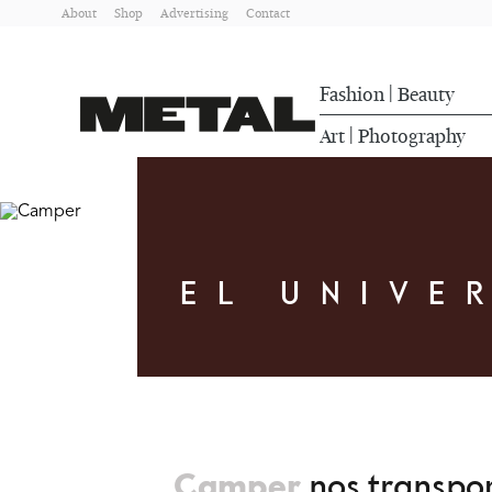
About
Shop
Advertising
Contact
Fashion
Beauty
|
Art
Photography
|
EL UNIVE
Camper
nos transpor