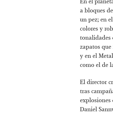
En el planet
a bloques de
un pez; en e
colores y ro
tonalidades 
zapatos que 
y en el Meta
como el de la
El director 
tras campaña
explosiones 
Daniel Sannw