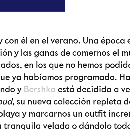
y con él en el verano. Una época 
sión y las ganas de comernos el 
ados, en los que no hemos podido 
 que ya habíamos programado. Ha
undo y
Bershka
está decidida a ve
oud
, su nueva colección repleta 
laya y marcarnos un outfit increí
a tranquila velada o dándolo todo