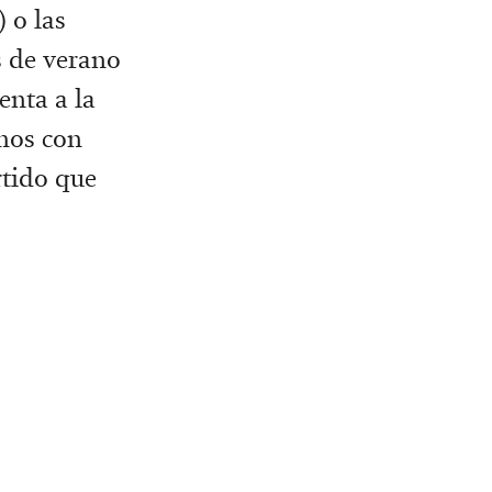
 o las
s de verano
enta a la
mos con
rtido que