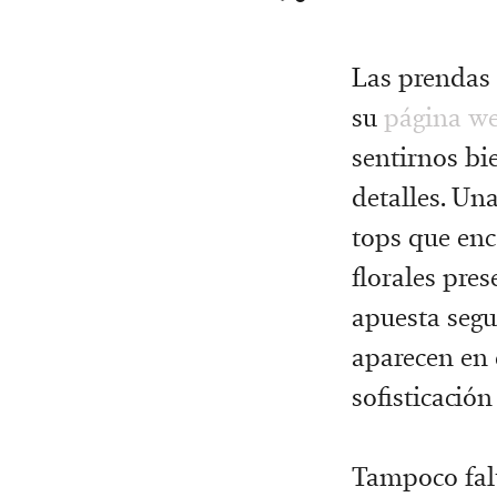
Las prendas 
su
página w
sentirnos bi
detalles. Una
tops que enc
florales pres
apuesta segu
aparecen en 
sofisticació
Tampoco falta