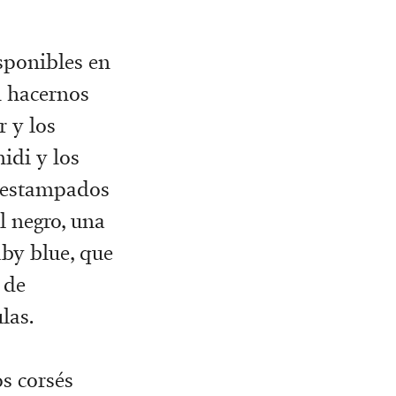
sponibles en
n hacernos
r y los
idi y los
s estampados
l negro, una
aby blue, que
 de
las.
os corsés