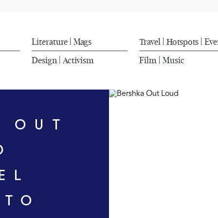
Literature
Mags
Travel
Hotspots
Eve
|
|
|
Design
Activism
Film
Music
|
|
A OUT
D
EL
NTO