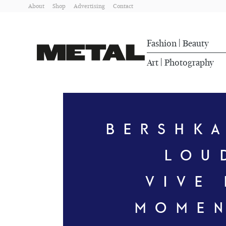
About
Shop
Advertising
Contact
Fashion
Beauty
|
Art
Photography
|
BERSHK
LOU
VIVE 
MOME