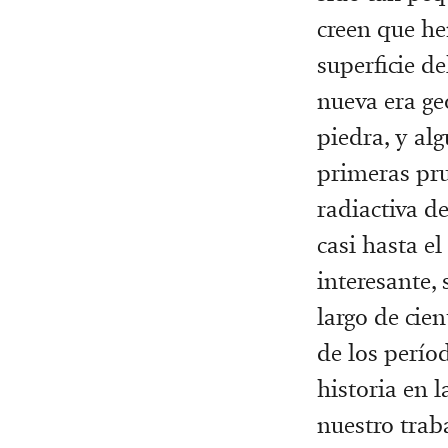
creen que he
superficie d
nueva era ge
piedra, y al
primeras pru
radiactiva de
casi hasta e
interesante, 
largo de cie
de los perío
historia en 
nuestro trab