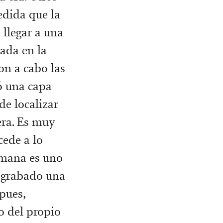
edida que la
 llegar a una
ada en la
on a cabo las
ó una capa
de localizar
era. Es muy
cede a lo
umana es uno
s grabado una
pues,
o del propio