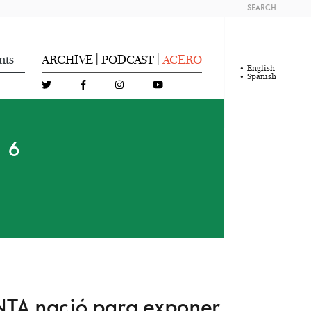
SEARCH
nts
ARCHIVE
PODCAST
ACERO
|
|
English
Spanish
16
R
NTA nació para exponer