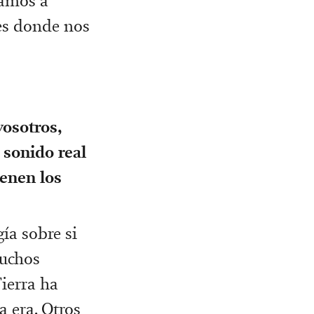
zamos a
 es donde nos
vosotros,
 sonido real
ienen los
ía sobre si
uchos
ierra ha
 era. Otros