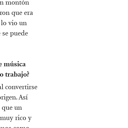
 un montón
aron que era
lo vio un
 se puede
de música
o trabajo?
l convertirse
rigen. Así
l que un
 muy rico y
mamos como