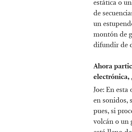
estática o u
de secuencia
un estupendo
montón de g
difundir de 
Ahora partic
electrónica,
Joe: En esta
en sonidos, 
pues, si pro
volcán o un 
está lleno d