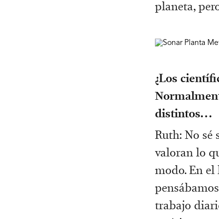
planeta, per
¿Los científ
Normalmente
distintos…
Ruth: No sé 
valoran lo q
modo. En el 
pensábamos q
trabajo diar