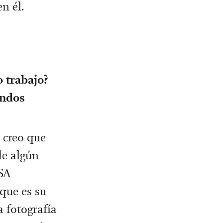
n él.
o trabajo?
undos
 creo que
de algún
SA
que es su
a fotografía