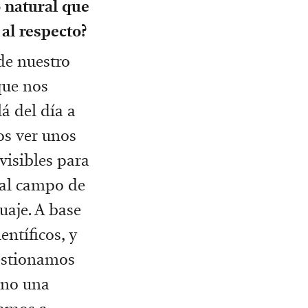
 natural que
 al respecto?
de nuestro
que nos
á del día a
os ver unos
visibles para
 al campo de
uaje. A base
ntíficos, y
estionamos
sino una