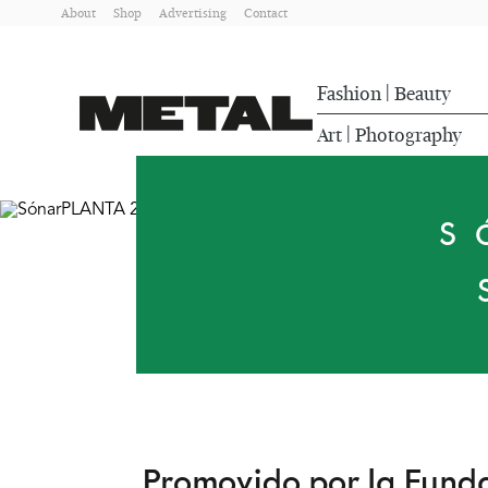
About
Shop
Advertising
Contact
Fashion
Beauty
|
Art
Photography
|
S
Promovido por la Fund