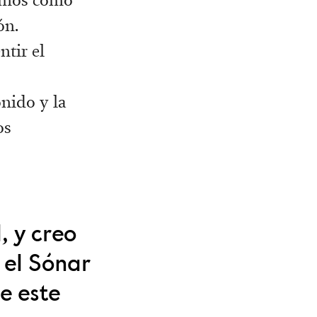
ón.
ntir el
onido y la
os
, y creo
 el Sónar
e este