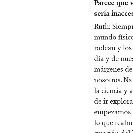
Parece que v
sería inacce
Ruth: Siempr
mundo físic
rodean y los
día y de nue
márgenes de 
nosotros. Na
la ciencia y 
de ir explor
empezamos a
lo que realme