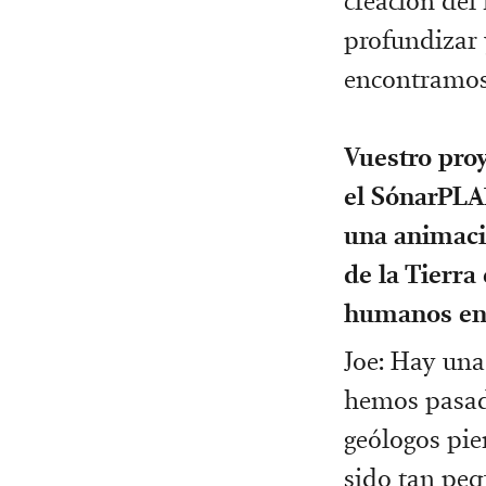
creación del
profundizar 
encontramos
Vuestro pro
el SónarPLAN
una animaci
de la Tierra
humanos en
Joe: Hay una
hemos pasad
geólogos pie
sido tan peq