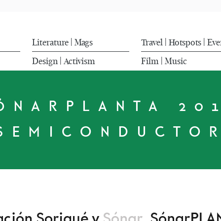
Literature
Mags
Travel
Hotspots
Eve
|
|
|
Design
Activism
Film
Music
|
|
ÓNARPLANTA 20
SEMICONDUCTO
ación Sorigué y
Sónar
, SónarPLA