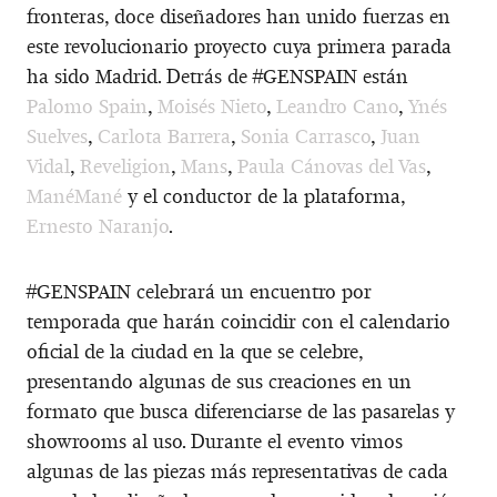
fronteras, doce diseñadores han unido fuerzas en
este revolucionario proyecto cuya primera parada
ha sido Madrid. Detrás de #GENSPAIN están
Palomo Spain
,
Moisés Nieto
,
Leandro Cano
,
Ynés
Suelves
,
Carlota Barrera
,
Sonia Carrasco
,
Juan
Vidal
,
Reveligion
,
Mans
,
Paula Cánovas del Vas
,
ManéMané
y el conductor de la plataforma,
Ernesto Naranjo
.
#GENSPAIN celebrará un encuentro por
temporada que harán coincidir con el calendario
oficial de la ciudad en la que se celebre,
presentando algunas de sus creaciones en un
formato que busca diferenciarse de las pasarelas y
showrooms al uso. Durante el evento vimos
algunas de las piezas más representativas de cada