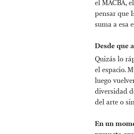
el MACBA, el
pensar que I
suma a esa en
Desde que ab
Quizás lo rá
el espacio. 
luego vuelve
diversidad d
del arte o s
En un momen