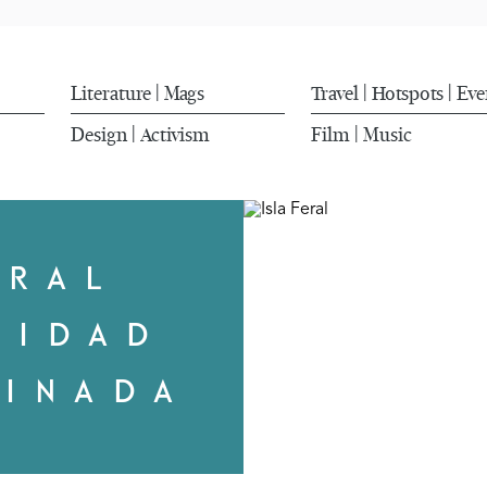
Literature
Mags
Travel
Hotspots
Eve
|
|
|
Design
Activism
Film
Music
|
|
ERAL
CIDAD
DINADA