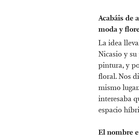
Acabáis de a
moda y flore
La idea llev
Nicasio y su
pintura, y po
floral. Nos 
mismo lugar.
interesaba q
espacio híbr
El nombre es