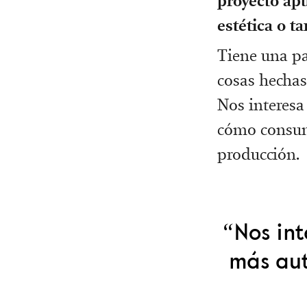
proyecto apu
estética o t
Tiene una pa
cosas hechas
Nos interesa
cómo consum
producción.
“Nos in
más aut