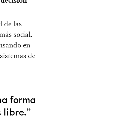
 decisión
d de las
ás social.
ensando en
sistemas de
na forma
 libre.”