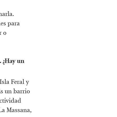
arla.
les para
r o
. ¿Hay un
sla Feral y
s un barrio
ctividad
La Massana,