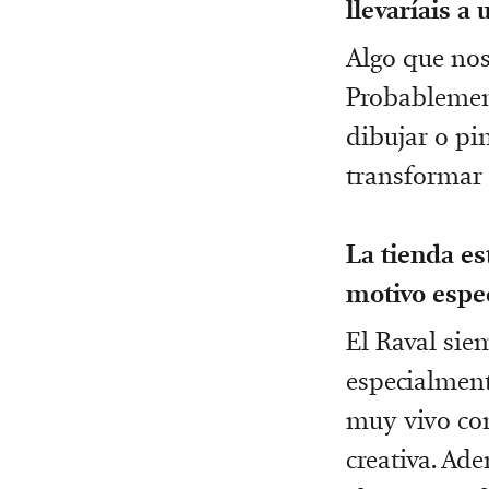
llevaríais a u
Algo que nos
Probablement
dibujar o pi
transformar 
La tienda es
motivo espec
El Raval sie
especialment
muy vivo con
creativa. Ad