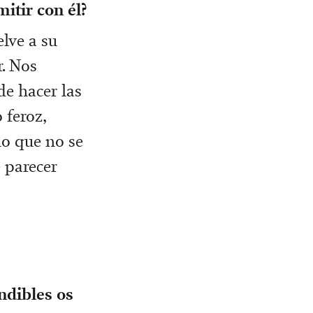
itir con él?
elve a su
r. Nos
de hacer las
 feroz,
o que no se
 parecer
ndibles os