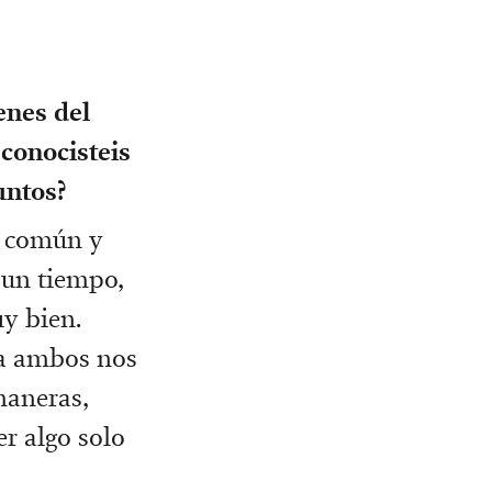
enes del
conocisteis
untos?
n común y
 un tiempo,
y bien.
 a ambos nos
maneras,
r algo solo