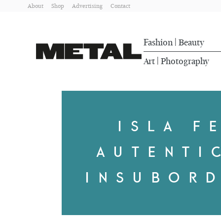
About
Shop
Advertising
Contact
Fashion
Beauty
|
Art
Photography
|
ISLA F
AUTENTI
INSUBOR