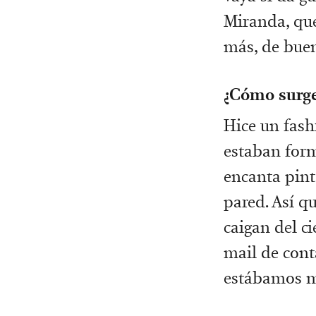
Miranda, que
más, de buen
¿Cómo surge
Hice un fash
estaban for
encanta pint
pared. Así q
caigan del c
mail de cont
estábamos m