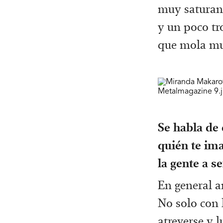
muy saturant
y un poco tr
que mola mu
Se habla de 
quién te im
la gente a s
En general a
No solo con 
atreverse y 