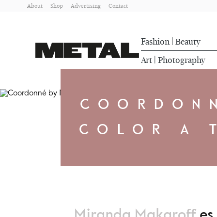
About
Shop
Advertising
Contact
Fashion
Beauty
|
Art
Photography
|
COORDONN
COLOR A 
Miranda Makaroff
es 