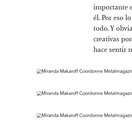
importante e
él. Por eso l
todo. Y obvi
creativas p
hace sentir 