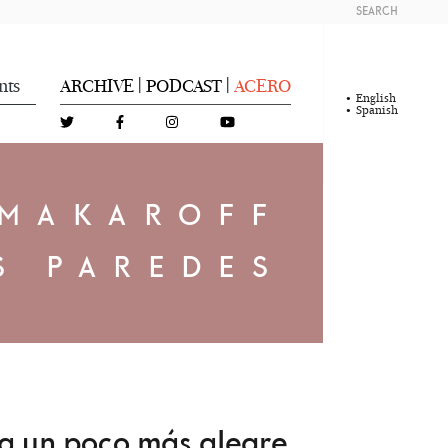
SEARCH
nts
ARCHIVE
PODCAST
ACERO
|
|
English
Spanish
 MAKAROFF
S PAREDES
da un poco más alegre,