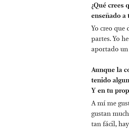
¿Qué crees q
enseñado a t
Yo creo que 
partes. Yo h
aportado un 
Aunque la co
tenido algun
Y en tu prop
A mí me gusta
gustan mucho
tan fácil, h