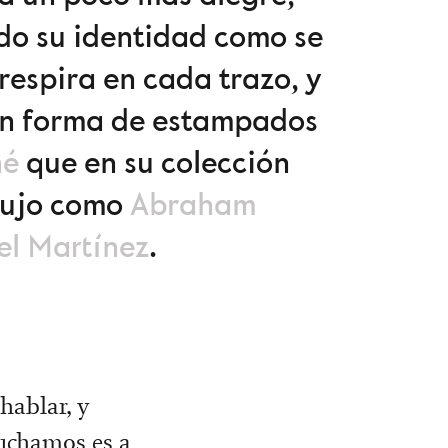
do su identidad como se
respira en cada trazo, y
 en forma de estampados
né
que en su colección
lujo como
Abraham
el Martínez
.
 hablar, y
cuchamos es a