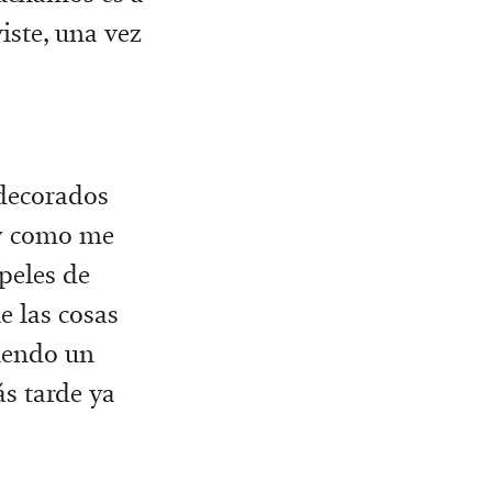
iste, una vez
 decorados
 y como me
peles de
e las cosas
diendo un
ás tarde ya