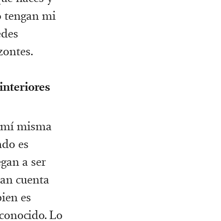
o tengan mi
edes
zontes.
interiores
a mí misma
ndo es
egan a ser
dan cuenta
bien es
 conocido. Lo