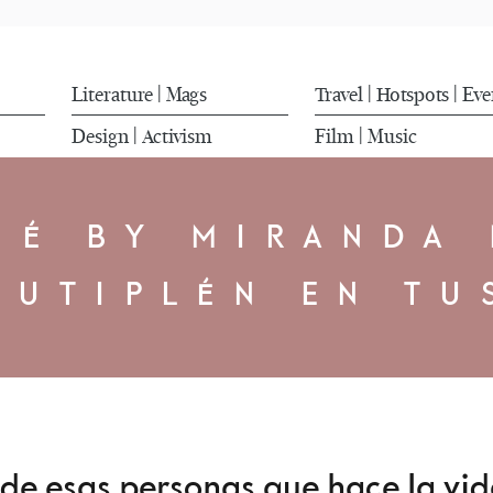
Literature
Mags
Travel
Hotspots
Eve
|
|
|
Design
Activism
Film
Music
|
|
É BY MIRANDA
TUTIPLÉN EN TU
de esas personas que hace la vi