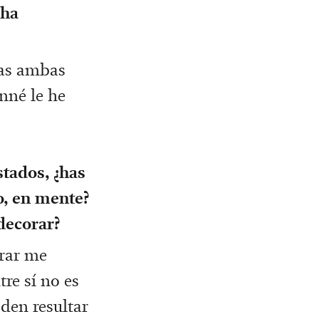
 ha
sas ambas
nné le he
stados, ¿has
o, en mente?
 decorar?
orar me
re sí no es
eden resultar