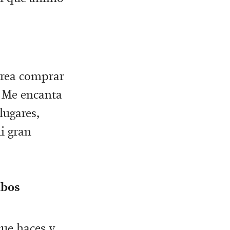
crea comprar
. Me encanta
lugares,
i gran
mbos
que haces y