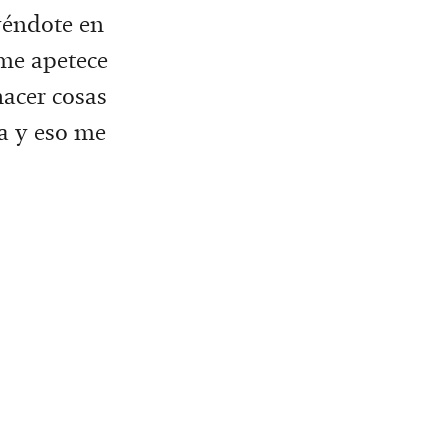
yéndote en
 me apetece
hacer cosas
a y eso me