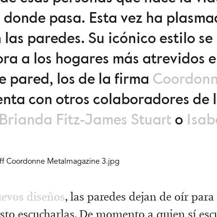
á donde pasa. Esta vez ha plasma
las paredes. Su icónico estilo se 
hora a los hogares más atrevidos
e pared, los de la firma
Coordon
nta con otros colaboradores de 
Brianda Fitz-James Stuart
o
Isab
evos diseños
, las paredes dejan de oír para
usto escucharlas. De momento a quien sí es