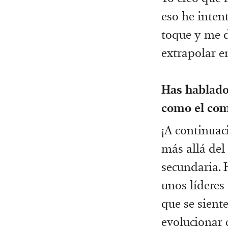
eso he inten
toque y me d
extrapolar e
Has hablado 
como el comi
¡A continuac
más allá del 
secundaria. 
unos líderes
que se siente
evolucionar 