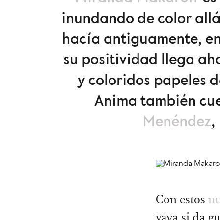
inundando de color all
hacía antiguamente, en 
su positividad llega a
y coloridos papeles d
Anima también cue
Menéndez
,
Con estos
nu
vaya si da g