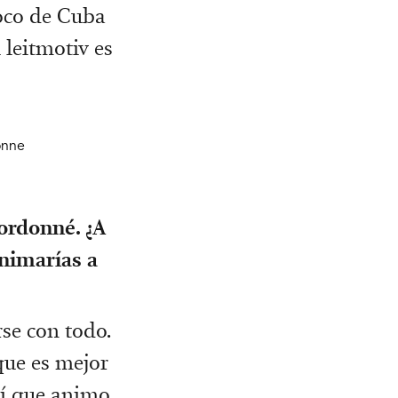
poco de Cuba
 leitmotiv es
ordonné. ¿A
nimarías a
se con todo.
que es mejor
sí que animo