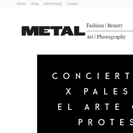
About
Shop
Advertising
Contact
Fashion
Beauty
|
Art
Photography
|
CONCIER
X PALES
EL ARTE
PROTE