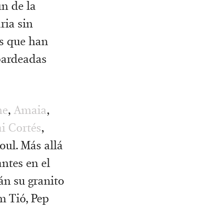
in de la
ria sin
as que han
bardeadas
ne
,
Amaia
,
ai Cortés
,
ul. Más allá
ntes en el
rán su granito
 Tió, Pep