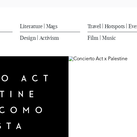
Literature
Mags
Travel
Hotspots
Eve
|
|
|
Design
Activism
Film
Music
|
|
TO ACT
TINE
 COMO
STA