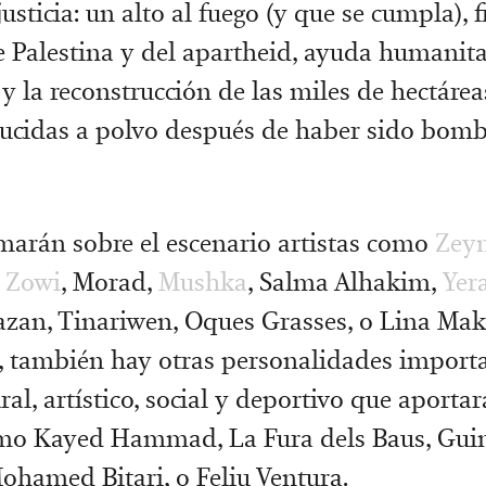
sticia: un alto al fuego (y que se cumpla), f
 Palestina y del apartheid, ayuda humanita
 y la reconstrucción de las miles de hectáre
ucidas a polvo después de haber sido bom
amarán sobre el escenario artistas como
Zey
 Zowi
, Morad,
Mushka
, Salma Alhakim,
Yer
zan, Tinariwen, Oques Grasses, o Lina Mako
, también hay otras personalidades importa
al, artístico, social y deportivo que aporta
omo Kayed Hammad, La Fura dels Baus, Guim
ohamed Bitari, o Feliu Ventura.