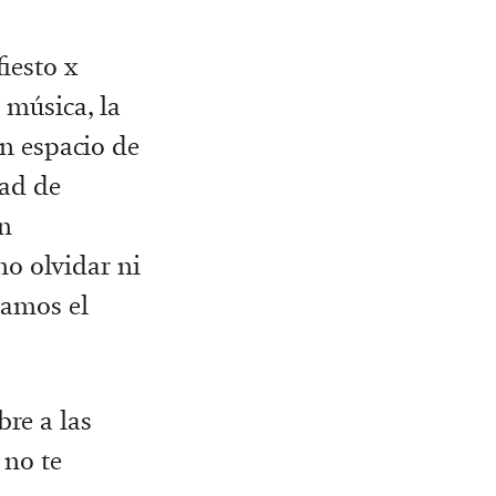
iesto x
 música, la
un espacio de
dad de
un
no olvidar ni
gamos el
re a las
 no te