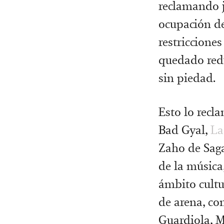
reclamando ju
ocupación de
restricciones
quedado red
sin piedad.
Esto lo recl
Bad Gyal,
La
Zaho de Saga
de la música
ámbito cultur
de arena, c
Guardiola, M