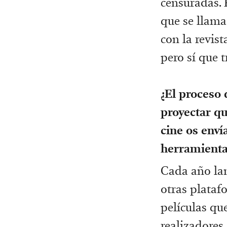
censuradas. 
que se llam
con la revis
pero sí que t
¿El proceso 
proyectar qu
cine os enví
herramienta
Cada año lan
otras plataf
películas qu
realizadores