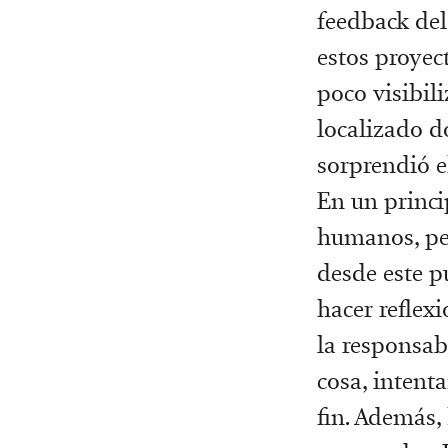
feedback del
estos proyec
poco visibili
localizado d
sorprendió e
En un princi
humanos, per
desde este pu
hacer reflex
la responsab
cosa, intent
fin. Además,