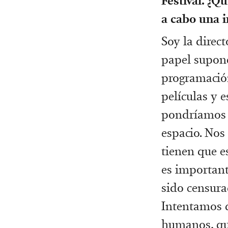
Festival. ¿Qu
a cabo una in
Soy la direc
papel supone
programació
películas y e
pondríamos 
espacio. Nos
tienen que es
es important
sido censura
Intentamos q
humanos, que