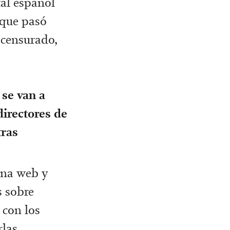
al español
 que pasó
 censurado,
 se van a
irectores de
tras
ina web y
s sobre
 con los
rlas