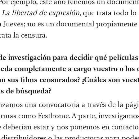
Por ejemplo, este año tenemos un document
a
La libertad de expresión
, que trata todo lo
ta Jueves; no es un documental propiamente
rata la censura.
de investigación para decidir qué películas
eda completamente a cargo vuestro o los d
an sus films censurados? ¿Cuáles son vues
s de búsqueda?
zamos una convocatoria a través de la pág
ormas como Festhome. A parte, investigamo
e deberían estar y nos ponemos en contacto
, distribuidores o las productoras para pode