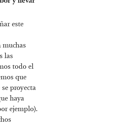
bor y llevar
ñar este
n muchas
s las
mos todo el
eemos que
é se proyecta
que haya
or ejemplo).
chos