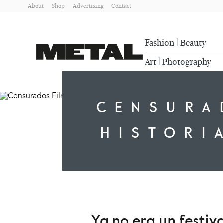
About
Shop
Advertising
Contact
Fashion
Beauty
|
Art
Photography
|
CENSURA
HISTORI
Ya no era un festiv