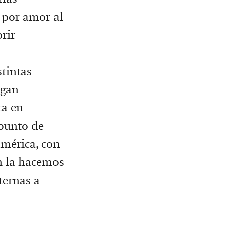
o por amor al
rir
stintas
agan
ta en
punto de
américa, con
ón la hacemos
ternas a