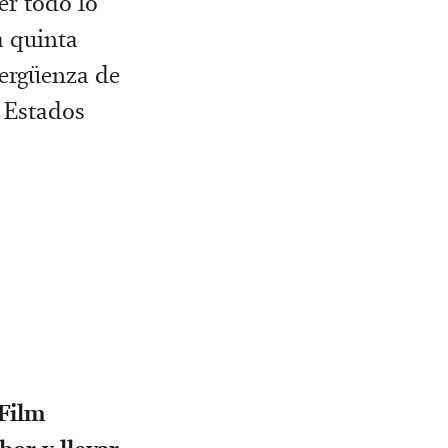
er todo lo
a quinta
Vergüenza de
y Estados
 Film