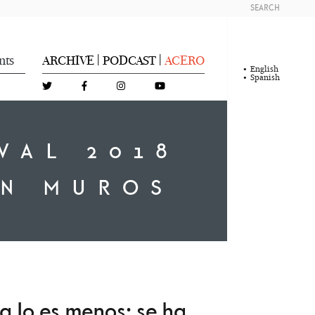
SEARCH
nts
ARCHIVE
PODCAST
ACERO
|
|
English
Spanish
VAL 2018
AN MUROS
a lo es menos: se ha