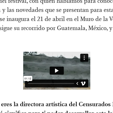
el festival, con quien hablamos para conoc
 y las novedades que se presentan para est
 se inaugura el 21 de abril en el Muro de la 
sigue su recorrido por Guatemala, México, 
 eres la directora artística del Censurados