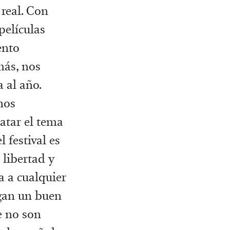
 real. Con
películas
ento
más, nos
 al año.
hos
atar el tema
l festival es
 libertad y
a a cualquier
ngan un buen
e no son