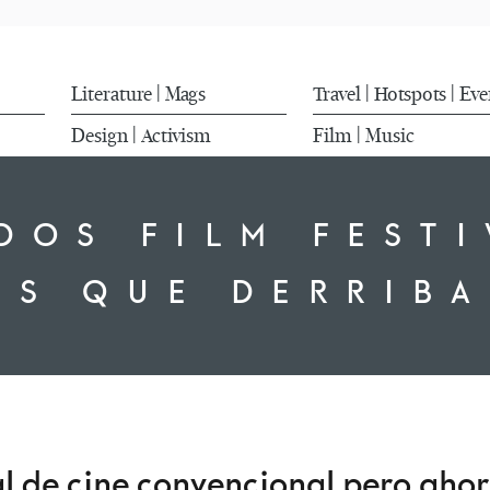
Literature
Mags
Travel
Hotspots
Eve
|
|
|
Design
Activism
Film
Music
|
|
DOS FILM FESTI
AS QUE DERRIB
al de cine convencional pero ahor